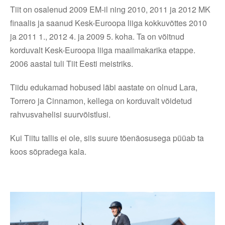
Tiit on osalenud 2009 EM-il ning 2010, 2011 ja 2012 MK
finaalis ja saanud Kesk-Euroopa liiga kokkuvõttes 2010
ja 2011 1., 2012 4. ja 2009 5. koha. Ta on võitnud
korduvalt Kesk-Euroopa liiga maailmakarika etappe.
2006 aastal tuli Tiit Eesti meistriks.
Tiidu edukamad hobused läbi aastate on olnud Lara,
Torrero ja Cinnamon, kellega on korduvalt võidetud
rahvusvahelisi suurvõistlusi.
Kui Tiitu tallis ei ole, siis suure tõenäosusega püüab ta
koos sõpradega kala.